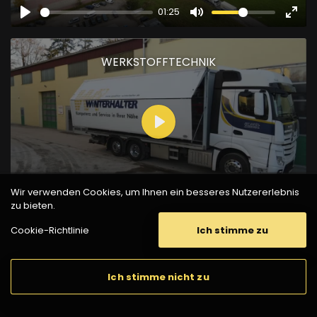
01:25
Play
Mute
Ente
full
WERKSTOFFTECHNIK
Play
01:39
Wir verwenden Cookies, um Ihnen ein besseres Nutzererlebnis
Play
Mute
Ente
zu bieten.
full
Cookie-Richtlinie
Ich stimme zu
SPEDITION
Ich stimme nicht zu
Die Spedition Winterhalter steht seit fast 50 Jahren in allen
Unternehmensbereichen für Qualität, Effizienz und Service!